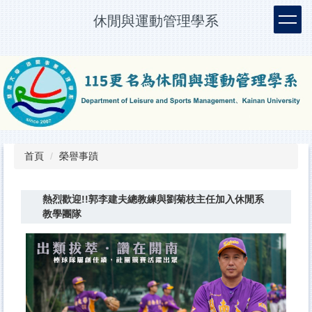
跳
休閒與運動管理學系
到
主
要
內
容
區
首頁
榮譽事蹟
熱烈歡迎!!郭李建夫總教練與劉菊枝主任加入休閒系
教學團隊