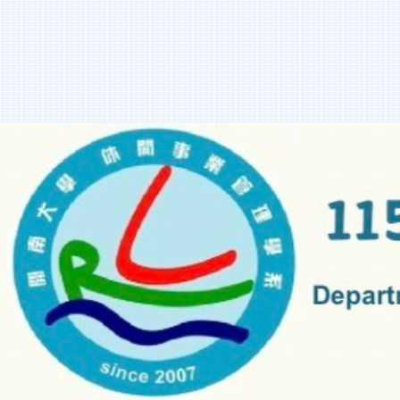
跳
到
主
要
內
容
區