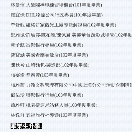
林曼瑄 大魯閣棒球練習場櫃台(101年度畢業)
盧宜璟 DHL物流公司行政專員(101年度畢業)
李舒甄 維格餅家觀光工廠導覽解說員(102年度畢業)
鄭雅憶/許瑜婷/陳柏雅/陳佩君 美麗華台茂影城場管(102年度
黃子航 富邦銀行專員(102年度畢業)
曾寶涵 美國希爾頓飯店(102年度畢業)
陳秋衿 山崎麵包-製造部(102年度畢業)
張宴瑜 鼎泰豐(103年度畢業)
張雅茜 力翰文教管理有限公司中國上海分公司活動企劃講師(
戴佑玲 聯邦銀行行員(103年度畢業)
蕭雅軒 桃園捷運局站務人員(103年度畢業)
林逸群 五福旅行社導遊(103年度畢業)
畢業生升學: