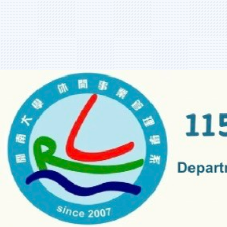
跳
到
主
要
內
容
區