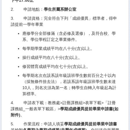
下午17:00止
2. 申請地點：
學生所屬系辦公室
3. 申請資格：完全符合下列「成績優異」標準者，
得申
請提前一學年畢業
應修學分全部修滿（含必修及選修），及符合校、學
系、
學位學程訂定之畢業條件。
每學期學業成績平均在八十分(含)以上。
操行成績平均在八十分(含)以上。
修習體育成績平均在七十分(含)以上。
每學期名次在該系該年級該班學生數前百分之十以內
（
採無條件捨去法），若該系該年級該班學生數未達
10人，
則名次須為第一名；轉學生自轉入年級起為計
算標準。
4. 申請表下載：教務處>註冊課務組>表單下載>「註冊
課務組_
一般表單下載區」>
學期成績優異提前畢業申請書(如
附件)
。
5. 作業流程：申請人填妥
學期成績優異提前畢業申請書
並檢附
各學期之
學期成績單(非歷年成績單)
→自行送交所屬學