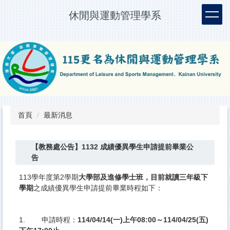
跳
休閒與運動管理學系
到
主
要
內
容
區
首頁
最新消息
【教務處公告】1132 成績優異學生申請提前畢業公
告
113學年度第2學期
大學部及進修學士班，目前就讀三年級下
學期
之成績優異學生申請提前畢業時程如下：
1. 申請時程：
114/04/14(一)上午08:00～114/
04/25(五)